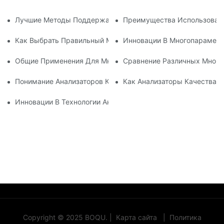
Лучшие Методы Поддержания Анализатора Растворенного 
Преимущества Использовани
Как Выбрать Правильный Многочисленный Счетчик Качест
Инновации В Многопараметр
Общие Применения Для Многопараметрических Измерител
Сравнение Различных Много
Понимание Анализаторов Качества Воды: Всеобъемлющий 
Как Анализаторы Качества 
Инновации В Технологии Анализатора Качества Воды-1
Copyright © 2025 BOQU. |
Карта сайта
|
Политика