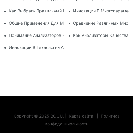
Как Выбрать Правильный Многочисленный Счетчик Качест
Инновации В Многопараметр
Общие Применения Для Многопараметрических Измерител
Сравнение Различных Много
Понимание Анализаторов Качества Воды: Всеобъемлющий 
Как Анализаторы Качества 
Инновации В Технологии Анализатора Качества Воды-1
Copyright © 2025 BOQU. |
Карта сайта
|
Политика
конфиденциальности