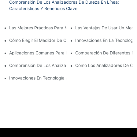
Comprensión De Los Analizadores De Dureza En Línea:
Características Y Beneficios Clave
Las Mejores Prácticas Para Mantener Su Analizador De Oxígeno
Las Ventajas De Usar Un Medi
Cómo Elegir El Medidor De Calidad De Agua Multiparaméter Cor
Innovaciones En La Tecnologí
Aplicaciones Comunes Para Medidores De Calidad De Agua Mul
Comparación De Diferentes Me
Comprensión De Los Analizadores De Calidad Del Agua: Una De
Cómo Los Analizadores De Cali
Innovaciones En Tecnología Analizador De Calidad Del Agua-1